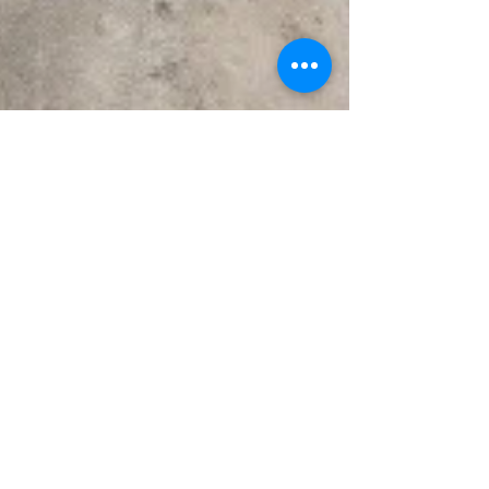
Albergue Lemavo Camiño de Inverno
4 abr 2022
3 min de lectura
EL CAMINO DE INVIERNO Y EL FERROCARRIL
Nuestro Albergue, tu albergue, está situado,
justo, frente a la estación ferroviaria de Monforte