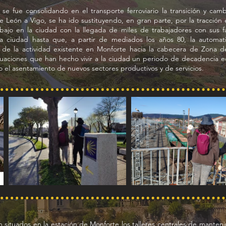
e fue consolidando en el transporte ferroviario la transición y cambi
 de León a Vigo, se ha ido sustituyendo, en gran parte, por la tracción
jo en la ciudad con la llegada de miles de trabajadores con sus fam
 ciudad hasta que, a partir de mediados los años 80, la automatiza
 de la actividad existente en Monforte hacia la cabecera de Zona de
tuaciones que han hecho vivir a la ciudad un periodo de decadencia e
 el asentamiento de nuevos sectores productivos y de servicios.
situados en la estación de Monforte los talleres centrales de manteni