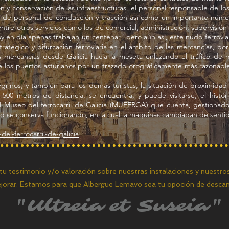
ón y conservación de las infraestructuras, el personal responsable de l
base de personal de conducción y tracción así como un importante núm
, entre otros servicios como los de comercial, administración, supervis
hoy en día apenas trabajan un centenar, pero aún así, este nudo ferrov
atégico y bifurcación ferroviaria en el ámbito de las mercancías, po
las mercancías desde Galicia hacia la meseta enlazando el tráfico de
 los puertos asturianos por un trazado orográficamente más razonable y
egrinos, y también para los demás turistas, la situación de proximida
500 metros de distancia, se encuentra, y puede visitarse, el histó
el Museo del ferrocarril de Galicia (MUFERGA) que cuenta, gestionado
ad se conserva funcionando, en la cual la máquinas cambiaban de senti
del-ferrocarril-de-galicia
 tu testimonio y/o valoración sobre nuestras instalaciones y nuestros
orar. Estamos para que Albergue Lemavo sea tu opoción de descan
"Ultreia et Suseia"