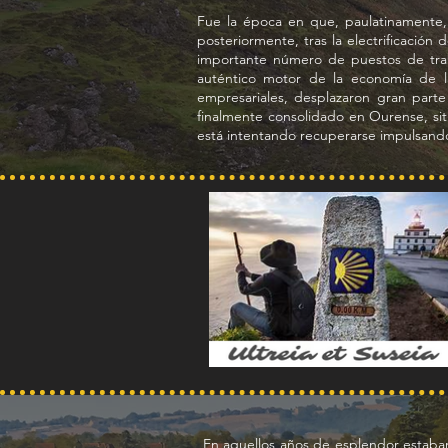
Fue la época en que, paulatinamente, s
posteriormente, tras la electrificación
importante número de puestos de traba
auténtico motor de la economía de la
empresariales, desplazaron gran parte
finalmente consolidado en Ourense, si
está intentando recuperarse impulsando
En aquellos años de esplendor estaban 