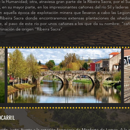
la Humanidad; otra, atraviesa gran parte de la Ribeira Sacra, por el S
, en su mayor parte, en los impresionantes cañones del río Sil y laderas 
 aquella época de explotación minera que llevaron a cabo las Legio
 Ribeira Sacra donde encontraremos extensas plantaciones de viñedo
le, al paso de este río por unos cañones a los que da su nombre: “ca
minación de origen “Ribeira Sacra”.
OCARRIL
ado, justo, frente a la estación ferroviaria de Monforte de Lemos. A la