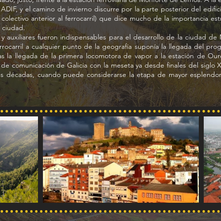
ADIF, y el camino de invierno discurre por la parte posterior del edif
e colectivo anterior al ferrocarril) que dice mucho de la importancia 
 ciudad.
as y auxiliares fueron indispensables para el desarrollo de la ciudad d
rocarril a cualquier punto de la geografía suponía la llegada del progr
s la llegada de la primera locomotora de vapor a la estación de Our
de comunicación de Galicia con la meseta ya desde finales del siglo 
tres décadas, cuando puede considerarse la etapa de mayor esplendo