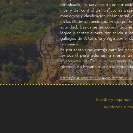
remolcado, los servicios de construcci
nivel y del control del tráfico; las 
maniobras y clasificación del material
en las distintas secciones en las que 
actividad, básicamente como nudo estr
lógica y rentable para dar salida a 
gallegos de A Coruña y Vigo con el de
ferroviaria.
Es por tanto una ventaja para los per
ferrocarril pero además, a menos de 
importante de Galicia, actual sede d
giratoria de España que en la actualid
https://turismo.ribeirasacra.org/museo-
Escribe y deja aquí
Ayúdanos a mej