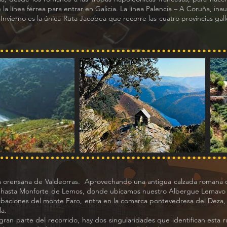
la línea férrea para entrar en Galicia. La línea Palencia – A Coruña, in
nvierno es la única Ruta Jacobea que recorre las cuatro provincias gall
a orensana de Valdeorras. Aprovechando una antigua calzada romana con
ega hasta Monforte de Lemos, donde ubicamos nuestro Albergue Lemav
stribaciones del monte Faro, entra en la comarca pontevedresa del Deza
a.
ran parte del recorrido, hay dos singularidades que identifican esta r