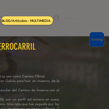
Iniciar sesión
BLOG/Artículos - MULTIMEDIA...
FERROCARRIL
ó su uso como Camino Oficial.
 Galicia para huir, en invierno, de la
peculiar del Camino de Invierno son el
il, con un perfil del terreno en suave
iro. Una ruta que fue seguida por los
 sus incursiones en tierras gallegas. Y