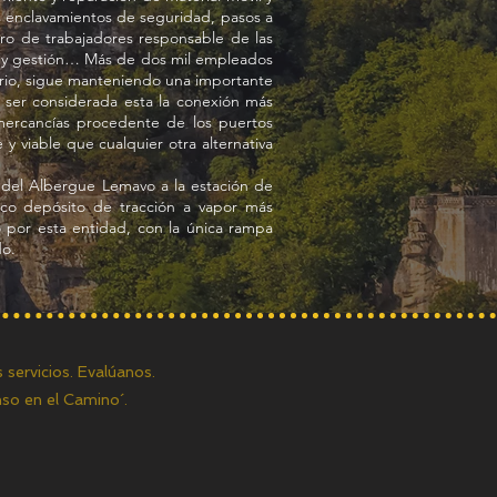
os enclavamientos de seguridad, pasos a
ero de trabajadores responsable de las
ión y gestión… Más de dos mil empleados
iario, sigue manteniendo una importante
r ser considerada esta la conexión más
 mercancías procedente de los puertos
 viable que cualquier otra alternativa
d del Albergue Lemavo a la estación de
rico depósito de tracción a vapor más
 por esta entidad, con la única rampa
do.
 servicios. Evalúanos.
so en el Camino´.