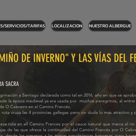
S/SERVICIOS/TARIFAS
LOCALIZACION
NUESTRO ALBERGUE
MIÑO DE INVERNO" Y LAS VÍAS DEL 
IRA SACRA
egrinación a Santiago declarada como tal en 2016, año en que se aprob
de la época medieval ya era usada por muchos peregrinos, al entrar en
 de O Cebreiro en el Camino Francés,
ruta cruza las 4 provincias gallegas pero sin duda lo más atractivo y 
eva ruta en ell Camino Frances por el cauce natural que marca el río S
as de las que ofrece la continuidad del Camino Francés por O Cebre
ria, desde los romanos a las tropas napoleónicas francesas, para hacer