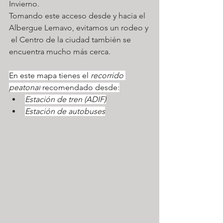
Invierno.
Tomando este acceso desde y hacia el 
Albergue Lemavo, evitamos un rodeo y 
 el Centro de la ciudad también se 
encuentra mucho más cerca. 
En este mapa tienes el 
recorrido 
peatonal
 recomendado desde:
Estación de tren (ADIF)
Estación de autobuses