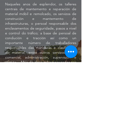
Naqueles anos de esplendor, os talleres
centrais de mantemento e reparación de
material móbil e remolcado, os servizos de
construción e mantemento de
infraestruturas, o persoal responsable dos
enclavamentos de seguridade, pasos a nivel
e control do tráfico; a base de persoal de
condución e tracción así como un
importante número de traballadores
responsables das manobras e clasificación
do material, entre outros servizos como
comercial, administración, supervisión e
xestión... Máis de dous mil empregados nas
distintas seccións en que hoxe apenas
funcionan cen,
pero aínda así, este nó
ferroviario segue mantendo unha actividade
importante, basicamente como nó
estratéxico e bifurcación ferroviaria no
ámbito das mercadorías, xa que se
considera a conexión máis lóxica e rendible
para entregar mercadorías desde Galicia á
meseta que une o tráfico de mercadorías
dende Galicia. os portos galegos da Coruña