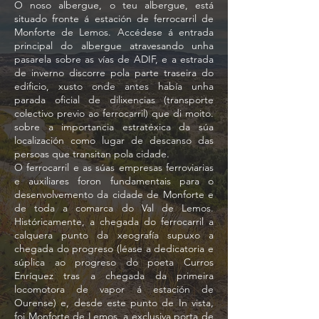
O noso albergue, o teu albergue, está
situado fronte á estación de ferrocarril de
Monforte de Lemos. Accédese á entrada
principal do albergue atravesando unha
pasarela sobre as vías de ADIF, e a estrada
de inverno discorre pola parte traseira do
edificio, xusto onde antes había unha
parada oficial de dilixencias (transporte
colectivo previo ao ferrocarril) que di moito.
sobre a importancia estratéxica da súa
localización como lugar de descanso das
persoas que transitan pola cidade.
O ferrocarril e as súas empresas ferroviarias
e auxiliares foron fundamentais para o
desenvolvemento da cidade de Monforte e
de toda a comarca do Val de Lemos.
Históricamente, a chegada do ferrocarril a
calquera punto da xeografía supuxo a
chegada do progreso (léase a dedicatoria e
súplica ao progreso do poeta Curros
Enríquez tras a chegada da primeira
locomotora de vapor á estación de
Ourense) e, desde este punto de In vista,
foi Monforte de Lemos, a exclusiva porta de