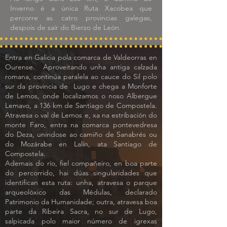
Inverno é a única Ruta Xacobea que
percorre as catro provincias galegas,
despois de saír do Bierzo de León.
Entra en Galicia pola comarca de Valdeorras en
Ourense.
Aproveitando unha antiga calzada
romana, continúa paralela ao cauce do Sil polo
sur da provincia de
Lugo e chega a Monforte
de Lemos, onde localizamos o noso Albergue
Lemavo, a 136 km de Santiago de Compostela.
Atravesa o val de Lemos e, xa na estribación do
monte Faro, entra na comarca pontevedresa
do Deza, uníndose ao camiño de Sanabrés ou
do Mozárabe en Lalín, ata Santiago de
Compostela.
Ademais do río, fiel compañeiro, en boa parte
do percorrido, hai dúas singularidades que
identifican esta ruta: unha, atravesa o parque
arqueolóxico das Médulas, declarado
Patrimonio da Humanidade; outra, atravesa boa
parte da Ribeira Sacra, no sur de Lugo,
salpicada polo maior número de igrexas