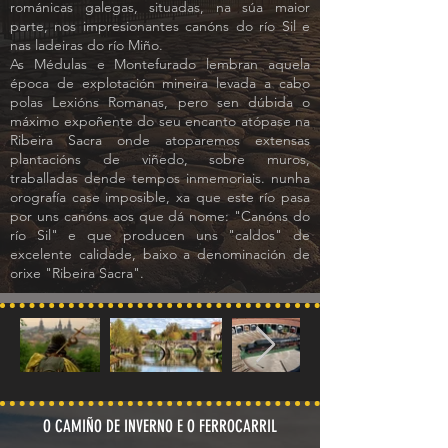
románicas galegas, situadas, na súa maior
parte, nos impresionantes canóns do río Sil e
nas ladeiras do río Miño.
As Médulas e Montefurado lembran aquela
época de explotación mineira levada a cabo
polas Lexións Romanas, pero sen dúbida o
máximo expoñente do seu encanto atópase na
Ribeira Sacra onde atoparemos extensas
plantacións de viñedo, sobre muros,
traballadas dende tempos inmemoriais. nunha
orografía case imposible, xa que este río pasa
por uns canóns aos que dá nome: "Canóns do
río Sil" e que producen uns "caldos" de
excelente calidade, baixo a denominación de
orixe "Ribeira Sacra".
O CAMIÑO DE INVERNO E O FERROCARRIL