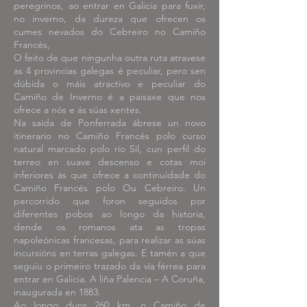
peregrinos, ao entrar en Galicia para fuxir,
no inverno, da dureza que ofrecen os
cumes nevados do Cebreiro no Camiño
Francés,
O feito de que ningunha outra ruta atravese
as 4 provincias galegas é peculiar, pero sen
dúbida o máis atractivo e peculiar do
Camiño de Inverno é a paisaxe que nos
ofrece a nós e ás súas xentes.
Na saída de Ponferrada ábrese un novo
itinerario no Camiño Francés polo curso
natural marcado polo río Sil, cun perfil do
terreo en suave descenso e cotas moi
inferiores ás que ofrece a continuidade do
Camiño Francés polo Ou Cebreiro. Un
percorrido que foron seguidos por
diferentes pobos ao longo da historia,
dende os romanos ata as tropas
napoleónicas francesas, para realizar as súas
incursións en terras galegas. E tamén a que
seguiu o primeiro trazado da vía férrea para
entrar en Galicia. A liña Palencia – A Coruña,
inaugurada en 1883.
Ao longo duns 260 km, o Camiño de