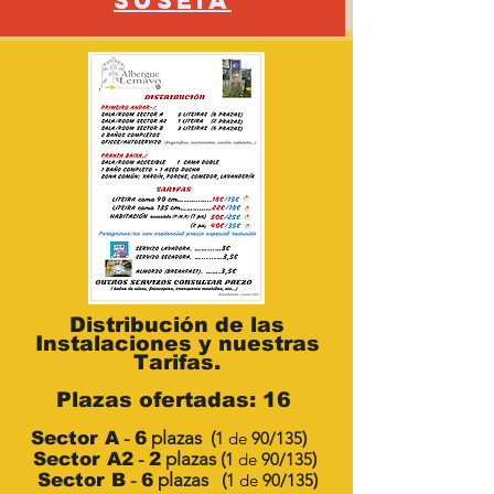
SUSEIA
Distribución
de las
Instalaciones y nuestras
Tarifas.
Plaz
as ofertadas: 16
-
plazas
(
)
Sector A
6
1
de
90/135
-
plazas (
)
Sector A2
2
1
d
e
9
0/
135
-
plazas (
)
Sector B
6
1
d
e
9
0/
135