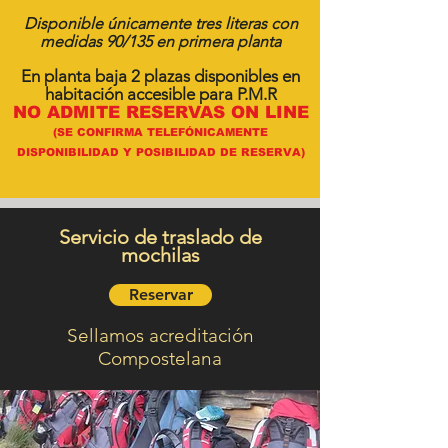
Disponible únicamente
tres literas con
medidas 90/135 en primera planta
En planta baja 2 plazas disponibles en
habitación accesible para P.M.R
NO ADMITE RESERVAS ON LINE
(SE CONFIRMA TELEFÓNICAMENTE
DISPONIBILIDAD Y POSIBILIDAD DE RESERVA)
Servicio de traslado de
mochilas
Reservar
Sellamos acreditación
Compostelana