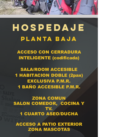
Hospedaje
PLANTA BAJA
ACCESO CON CERRADURA
INTELIGENTE (codificada)
SALA/ROOM ACCESIBLE
1 HABITACION DOBLE (2pax)
EXCLUSIVA P.M.R.
1 BAÑO ACCESIBLE P.M.R.
ZONA COMUN
SALON COMEDOR, COCINA Y
TV.
1 CUARTO ASEO/DUCHA
ACCESO A PATIO EXTERIOR
ZONA MASCOTAS