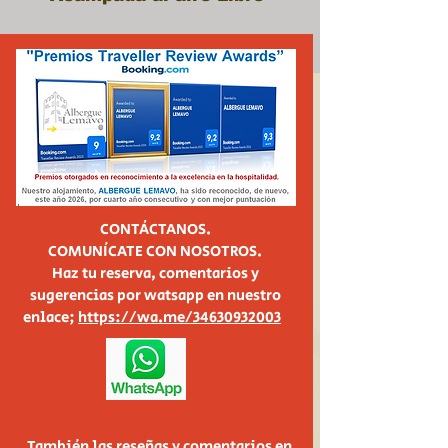
CONTÁCTANOS.
COMUNÍCATE CON NOSOTROS.
Haz tu reserva, comentarios y
sugerencias por watsapp en nuestro
enlace;
https://wa.me/34630932003
También las reseñas y comentarios en