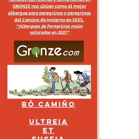
GRONZE nos sitúan como el mejor
albergue para peregrinos y peregrinas
del Camino de Invierno en 2023.
"Albergues de Peregrinos mejor
valorados en 2023"
Bó Camiño
ULTREIA
ET