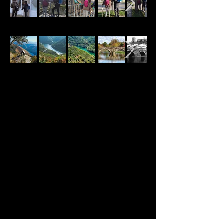
Entrevista Onda Cero Monforte.
10.11.22 _V ANDAINA ESCOLAR
CAMIÑO DE INVERNO