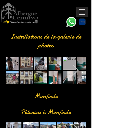
Installations de la galerie de
photos
Monforte
Pèlerins à Monforte